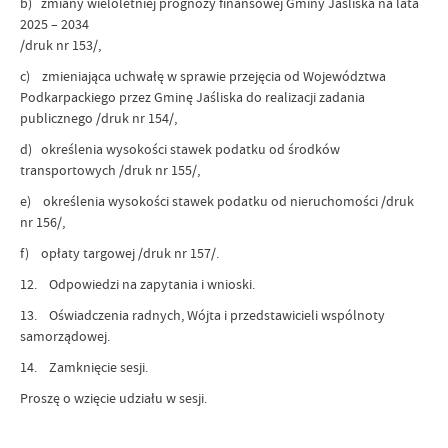
b) zmiany wieloletniej prognozy finansowej Gminy Jaśliska na lata
2025 – 2034
/druk nr 153/,
c) zmieniająca uchwałę w sprawie przejęcia od Województwa
Podkarpackiego przez Gminę Jaśliska do realizacji zadania
publicznego /druk nr 154/,
d) określenia wysokości stawek podatku od środków
transportowych /druk nr 155/,
e) określenia wysokości stawek podatku od nieruchomości /druk
nr 156/,
f) opłaty targowej /druk nr 157/.
12. Odpowiedzi na zapytania i wnioski.
13. Oświadczenia radnych, Wójta i przedstawicieli wspólnoty
samorządowej.
14. Zamknięcie sesji.
Proszę o wzięcie udziału w sesji.