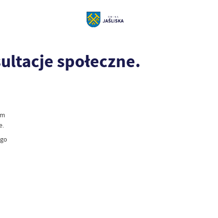
ultacje społeczne.
em
e.
ego